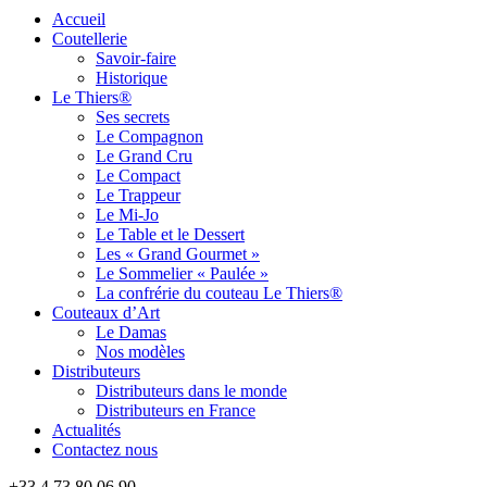
Accueil
Coutellerie
Savoir-faire
Historique
Le Thiers®
Ses secrets
Le Compagnon
Le Grand Cru
Le Compact
Le Trappeur
Le Mi-Jo
Le Table et le Dessert
Les « Grand Gourmet »
Le Sommelier « Paulée »
La confrérie du couteau Le Thiers®
Couteaux d’Art
Le Damas
Nos modèles
Distributeurs
Distributeurs dans le monde
Distributeurs en France
Actualités
Contactez nous
+33 4 73 80 06 90