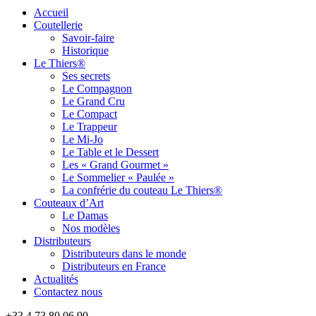
Accueil
Coutellerie
Savoir-faire
Historique
Le Thiers®
Ses secrets
Le Compagnon
Le Grand Cru
Le Compact
Le Trappeur
Le Mi-Jo
Le Table et le Dessert
Les « Grand Gourmet »
Le Sommelier « Paulée »
La confrérie du couteau Le Thiers®
Couteaux d’Art
Le Damas
Nos modèles
Distributeurs
Distributeurs dans le monde
Distributeurs en France
Actualités
Contactez nous
+33 4 73 80 06 90